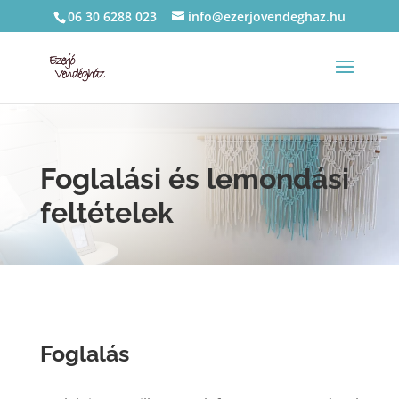
06 30 6288 023
info@ezerjovendeghaz.hu
Foglalási és lemondási
feltételek
Foglalás